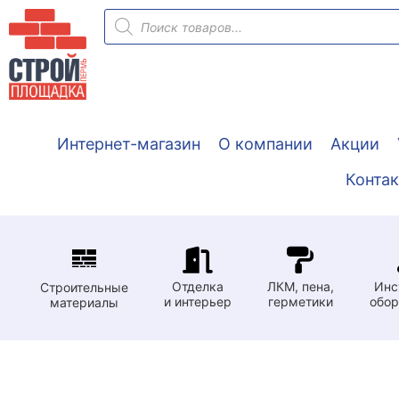
Перейти
Поиск
товаров
к
содержимому
Интернет-магазин
О компании
Акции
Конта
Отделка
ЛКМ, пена,
Инс
Строительные
и интерьер
герметики
обор
материалы