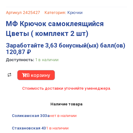
Артикул
2425427
Категория:
Крючки
МФ Крючок самоклеящийся
Цветы ( комплект 2 шт)
Заработайте 3,63 бонусный(ых) балл(ов)
120,87
₽
Количество
Доступность:
1 в наличии
товара
МФ
В корзину
Крючок
самоклеящийся
Стоимость доставки уточняйте у менеджера.
Цветы
(
Наличие товара
комплект
2
Соликамская 303а
нет в наличии
шт)
Стахановская 43
1 в наличии