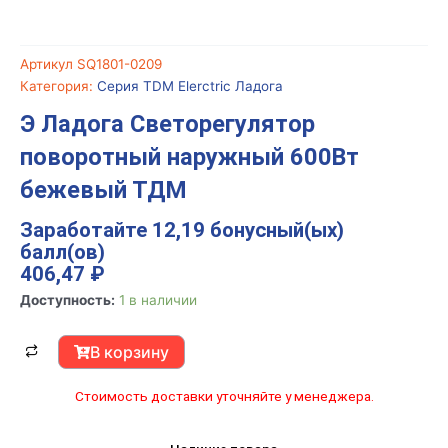
Артикул
SQ1801-0209
Категория:
Серия TDM Elerctric Ладога
Э Ладога Светорегулятор
поворотный наружный 600Вт
бежевый ТДМ
Заработайте 12,19 бонусный(ых)
балл(ов)
406,47
₽
Количество
Доступность:
1 в наличии
товара
Э
В корзину
Ладога
Светорегулятор
Стоимость доставки уточняйте у менеджера.
поворотный
наружный