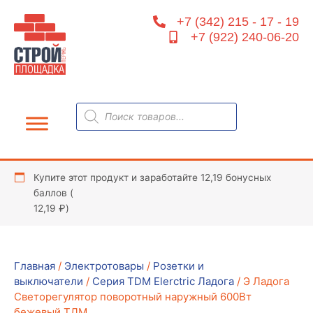
Перейти
+7 (342) 215 - 17 - 19
к
+7 (922) 240-06-20
содержимому
Поиск
товаров
Купите этот продукт и заработайте 12,19 бонусных
баллов (
12,19
₽
)
Главная
/
Электротовары
/
Розетки и
выключатели
/
Серия TDM Elerctric Ладога
/ Э Ладога
Светорегулятор поворотный наружный 600Вт
бежевый ТДМ