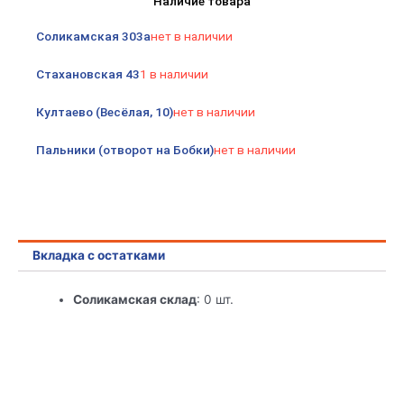
Наличие товара
600Вт
бежевый
Соликамская 303а
нет в наличии
ТДМ
Стахановская 43
1 в наличии
Култаево (Весёлая, 10)
нет в наличии
Пальники (отворот на Бобки)
нет в наличии
Вкладка с остатками
Соликамская склад
: 0 шт.