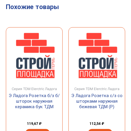
Похожие товары
Серия TDM Elerctric Ладога
Серия TDM Elerctric Ладога
Э Ладога Розетка б/з б/
Э Ладога Розетка с/з со
шторок наружная
шторками наружная
керамика бук ТДМ
бежевая ТДМ (Р)
119,67
₽
112,54
₽