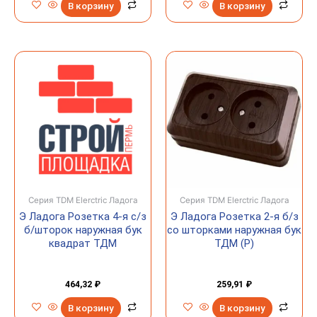
В корзину
В корзину
Серия TDM Elerctric Ладога
Серия TDM Elerctric Ладога
Э Ладога Розетка 4-я с/з
Э Ладога Розетка 2-я б/з
б/шторок наружная бук
со шторками наружная бук
квадрат ТДМ
ТДМ (Р)
464,32
₽
259,91
₽
В корзину
В корзину