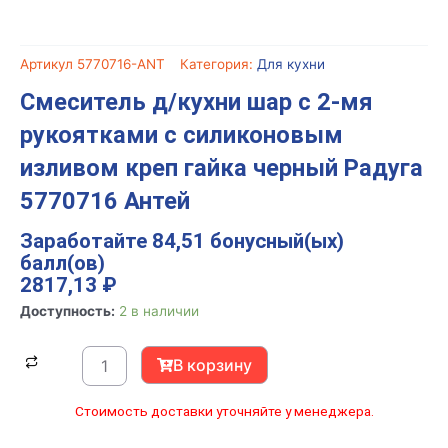
Артикул
5770716-ANT
Категория:
Для кухни
Смеситель д/кухни шар с 2-мя
рукоятками с силиконовым
изливом креп гайка черный Радуга
5770716 Антей
Заработайте 84,51 бонусный(ых)
балл(ов)
2817,13
₽
Количество
Доступность:
2 в наличии
товара
Смеситель
В корзину
д/
кухни
Стоимость доставки уточняйте у менеджера.
шар
с