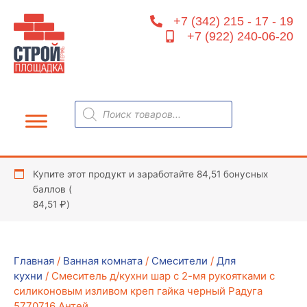
Перейти
+7 (342) 215 - 17 - 19
к
+7 (922) 240-06-20
содержимому
Поиск
товаров
Купите этот продукт и заработайте 84,51 бонусных
баллов (
84,51
₽
)
Главная
/
Ванная комната
/
Смесители
/
Для
кухни
/ Смеситель д/кухни шар с 2-мя рукоятками с
силиконовым изливом креп гайка черный Радуга
5770716 Антей