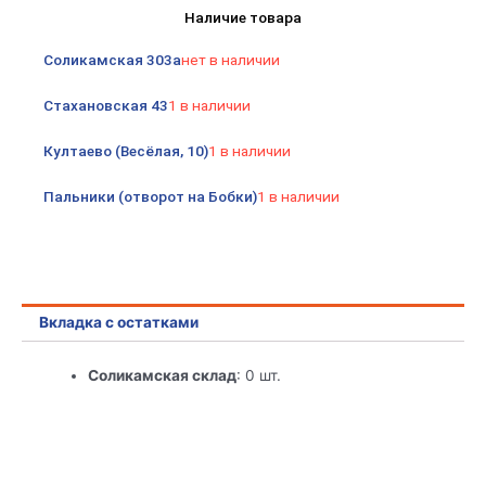
Наличие товара
2-
мя
Соликамская 303а
нет в наличии
рукоятками
с
Стахановская 43
1 в наличии
силиконовым
изливом
Култаево (Весёлая, 10)
1 в наличии
креп
гайка
Пальники (отворот на Бобки)
1 в наличии
черный
Радуга
5770716
Антей
Вкладка с остатками
Соликамская склад
: 0 шт.