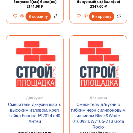
бонусный(ых) балл(ов)
бонусный(ых) балл(ов)
2141,98
₽
2347,60
₽
В корзину
В корзину
Для кухни
Для кухни
Смеситель д/кухни шар. с
Смеситель д/кухни с
высоким изливом, креп.
гибким черн силиконовым
гайка Европа 597024 d40
изливом Black&White
Антей
016093 DW7105-Z13 Gota
Rocio