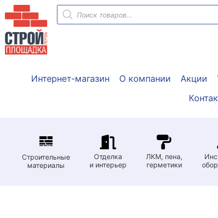
Перейти
Поиск
товаров
к
содержимому
Интернет-магазин
О компании
Акции
Конта
Отделка
ЛКМ, пена,
Инс
Строительные
и интерьер
герметики
обор
материалы