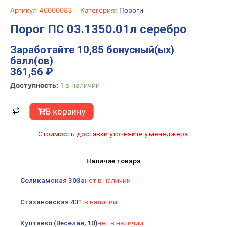
Артикул
46000083
Категория:
Пороги
Порог ПС 03.1350.01л серебро
Заработайте 10,85 бонусный(ых)
балл(ов)
361,56
₽
Количество
Доступность:
1 в наличии
товара
Порог
В корзину
ПС
03.1350.01л
Стоимость доставки уточняйте у менеджера.
серебро
Наличие товара
Соликамская 303а
нет в наличии
Стахановская 43
1 в наличии
Култаево (Весёлая, 10)
нет в наличии