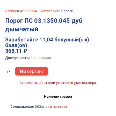
Артикул
46000084
Категория:
Пороги
Порог ПС 03.1350.045 дуб
дымчатый
Заработайте 11,04 бонусный(ых)
балл(ов)
368,11
₽
Количество
Доступность:
1 в наличии
товара
Порог
В корзину
ПС
03.1350.045
Стоимость доставки уточняйте у менеджера.
дуб
дымчатый
Наличие товара
Соликамская 303а
нет в наличии