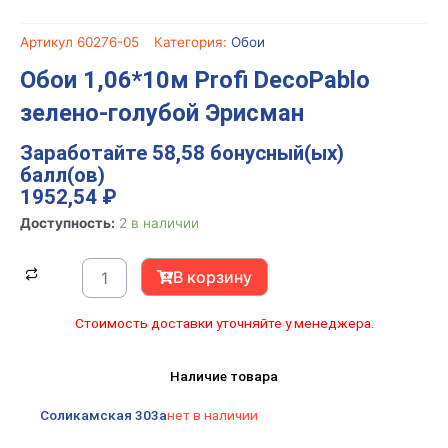
Артикул
60276-05
Категория:
Обои
Обои 1,06*10м Profi DecoPablo
зелено-голубой Эрисман
Заработайте 58,58 бонусный(ых)
балл(ов)
1952,54
₽
Количество
Доступность:
2 в наличии
товара
Обои
В корзину
1,06*10м
Profi
Стоимость доставки уточняйте у менеджера.
DecoPablo
зелено-
Наличие товара
голубой
Эрисман
Соликамская 303а
нет в наличии