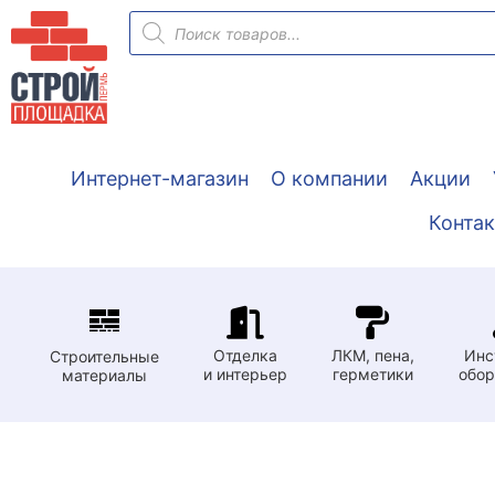
Перейти
Поиск
товаров
к
содержимому
Интернет-магазин
О компании
Акции
Конта
Отделка
ЛКМ, пена,
Инс
Строительные
и интерьер
герметики
обор
материалы