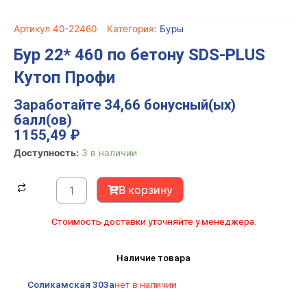
Артикул
40-22460
Категория:
Буры
Бур 22* 460 по бетону SDS-PLUS
Кутоп Профи
Заработайте 34,66 бонусный(ых)
балл(ов)
1155,49
₽
Количество
Доступность:
3 в наличии
товара
Бур
В корзину
22*
460
Стоимость доставки уточняйте у менеджера.
по
бетону
Наличие товара
SDS-
PLUS
Соликамская 303а
нет в наличии
Кутоп
Профи