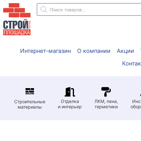
Перейти
Поиск
товаров
к
содержимому
Интернет-магазин
О компании
Акции
Конта
Отделка
ЛКМ, пена,
Инс
Строительные
и интерьер
герметики
обор
материалы