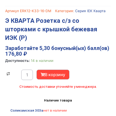
Артикул
ERK12-K33-16-DM
Категория:
Серия IEK Кварта
Э КВАРТА Розетка c/з со
шторками с крышкой бежевая
ИЭК (Р)
Заработайте 5,30 бонусный(ых) балл(ов)
176,80
₽
Количество
Доступность:
14 в наличии
товара
Э
В корзину
КВАРТА
Розетка
Стоимость доставки уточняйте у менеджера.
c/
з
Наличие товара
со
шторками
Соликамская 303а
нет в наличии
с