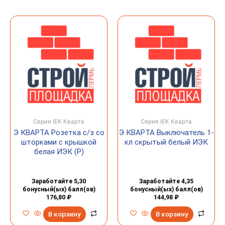
Серия IEK Кварта
Серия IEK Кварта
Э КВАРТА Розетка c/з со
Э КВАРТА Выключатель 1-
шторками с крышкой
кл скрытый белый ИЭК
белая ИЭК (Р)
Заработайте 5,30
Заработайте 4,35
бонусный(ых) балл(ов)
бонусный(ых) балл(ов)
176,80
₽
144,98
₽
В корзину
В корзину