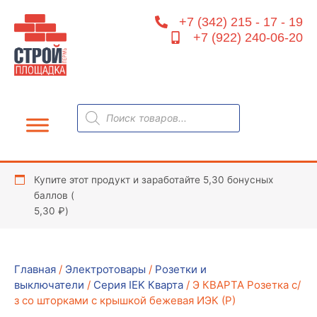
Перейти
+7 (342) 215 - 17 - 19
к
+7 (922) 240-06-20
содержимому
Поиск
товаров
Купите этот продукт и заработайте 5,30 бонусных
баллов (
5,30
₽
)
Главная
/
Электротовары
/
Розетки и
выключатели
/
Серия IEK Кварта
/ Э КВАРТА Розетка c/
з со шторками с крышкой бежевая ИЭК (Р)