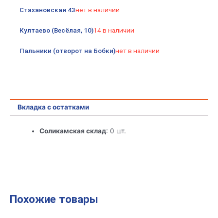
крышкой
Стахановская 43
нет в наличии
бежевая
ИЭК
Култаево (Весёлая, 10)
14 в наличии
(Р)
Пальники (отворот на Бобки)
нет в наличии
Вкладка с остатками
Соликамская склад
: 0 шт.
Похожие товары