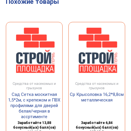
Похожие товары
Средства от насекомых и
Средства от насекомых и
грызунов
грызунов
Сад Сетка москитная
Ср Крысоловка 16,2*8,8см
1,5*2м, с крепежом и ПВХ
металлическая
профилями для дверей
белая/черная в
ассртименте
Заработайте 13,88
Заработайте 6,84
бонусный(ых) балл(ов)
бонусный(ых) балл(ов)