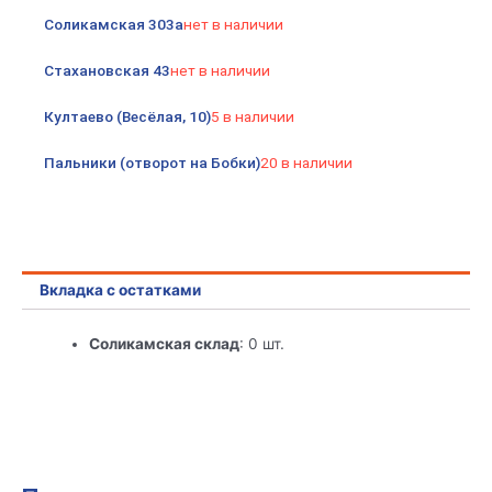
Мухояр
Соликамская 303а
нет в наличии
на
окно/
Стахановская 43
нет в наличии
дверь
инсектицидная
Култаево (Весёлая, 10)
5 в наличии
Пальники (отворот на Бобки)
20 в наличии
Вкладка с остатками
Соликамская склад
: 0 шт.