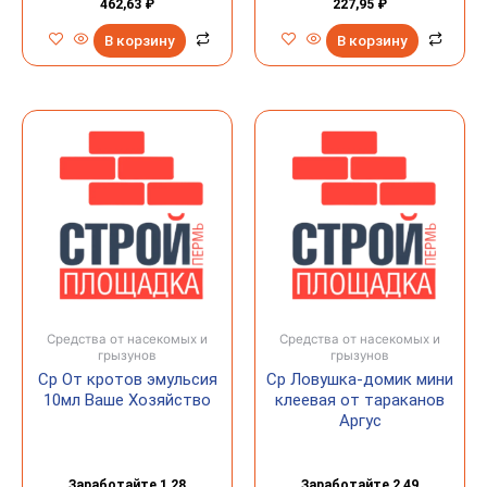
462,63
₽
227,95
₽
В корзину
В корзину
Средства от насекомых и
Средства от насекомых и
грызунов
грызунов
Ср От кротов эмульсия
Ср Ловушка-домик мини
10мл Ваше Хозяйство
клеевая от тараканов
Аргус
Заработайте 1,28
Заработайте 2,49