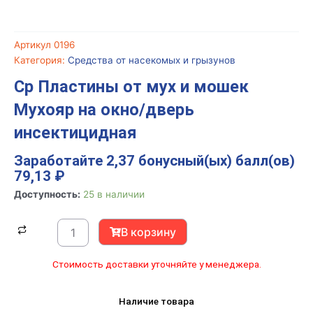
Артикул
0196
Категория:
Средства от насекомых и грызунов
Ср Пластины от мух и мошек
Мухояр на окно/дверь
инсектицидная
Заработайте 2,37 бонусный(ых) балл(ов)
79,13
₽
Количество
Доступность:
25 в наличии
товара
Ср
В корзину
Пластины
от
Стоимость доставки уточняйте у менеджера.
мух
и
Наличие товара
мошек