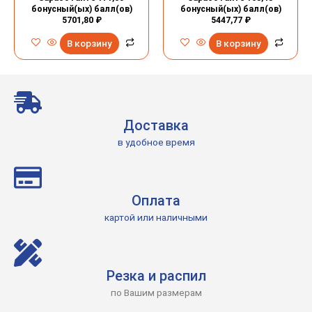
бонусный(ых) балл(ов)
бонусный(ых) балл(ов)
5701,80
₽
5447,77
₽
В корзину
В корзину
Доставка
в удобное время
Оплата
картой или наличными
Резка и распил
по Вашим размерам