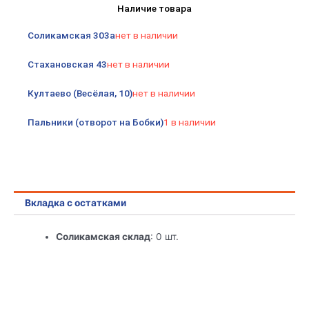
Наличие товара
мя
рукоятками
Соликамская 303а
нет в наличии
с
изливом
Стахановская 43
нет в наличии
F-
30см,
Култаево (Весёлая, 10)
нет в наличии
перекл.
душа
Пальники (отворот на Бобки)
1 в наличии
G324910
Ronda
Gota
Rocio
Вкладка с остатками
Соликамская склад
: 0 шт.