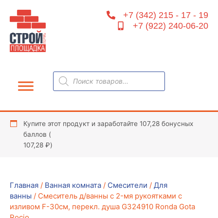
Перейти
+7 (342) 215 - 17 - 19
к
+7 (922) 240-06-20
содержимому
Поиск
товаров
Купите этот продукт и заработайте 107,28 бонусных
баллов (
107,28
₽
)
Главная
/
Ванная комната
/
Смесители
/
Для
ванны
/ Смеситель д/ванны c 2-мя рукоятками с
изливом F-30см, перекл. душа G324910 Ronda Gota
Rocio