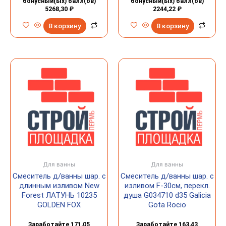
бонусный(ых) балл(ов)
бонусный(ых) балл(ов)
5268,30
₽
2244,22
₽
В корзину
В корзину
Для ванны
Для ванны
Смеситель д/ванны шар. с
Смеситель д/ванны шар. с
длинным изливом New
изливом F-30см, перекл.
Forest ЛАТУНЬ 10235
душа G034710 d35 Galicia
GOLDEN FOX
Gota Rocio
Заработайте 171,05
Заработайте 163,43