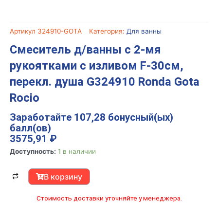
Артикул
324910-GOTA
Категория:
Для ванны
Смеситель д/ванны c 2-мя
рукоятками с изливом F-30см,
перекл. душа G324910 Ronda Gota
Rocio
Заработайте 107,28 бонусный(ых)
балл(ов)
3575,91
₽
Количество
Доступность:
1 в наличии
товара
Смеситель
В корзину
д/
ванны
Стоимость доставки уточняйте у менеджера.
c
2-