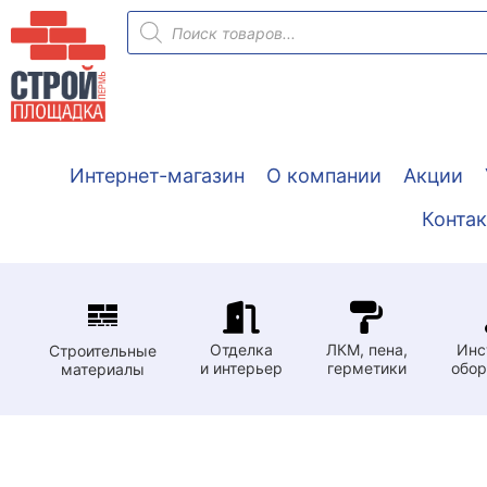
Перейти
Поиск
товаров
к
содержимому
Интернет-магазин
О компании
Акции
Конта
Отделка
ЛКМ, пена,
Инс
Строительные
и интерьер
герметики
обор
материалы