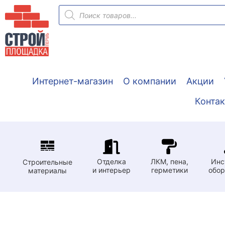
Перейти
Поиск
товаров
к
содержимому
Интернет-магазин
О компании
Акции
Конта
Отделка
ЛКМ, пена,
Инс
Строительные
и интерьер
герметики
обор
материалы