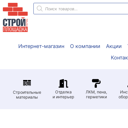
Перейти
Поиск
товаров
к
содержимому
Интернет-магазин
О компании
Акции
Конта
Отделка
ЛКМ, пена,
Инс
Строительные
и интерьер
герметики
обор
материалы