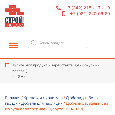
Перейти
+7 (342) 215 - 17 - 19
к
+7 (922) 240-06-20
содержимому
Поиск
товаров
Купите этот продукт и заработайте 0,42 бонусных
баллов (
0,42
₽
)
Главная
/
Крепеж и фурнитура
/
Дюбели, дюбель-
гвозди
/
Дюбель для изоляции
/ Дюбель фасадный без
шурупа полипропилен б/борта 16*140 (Р)