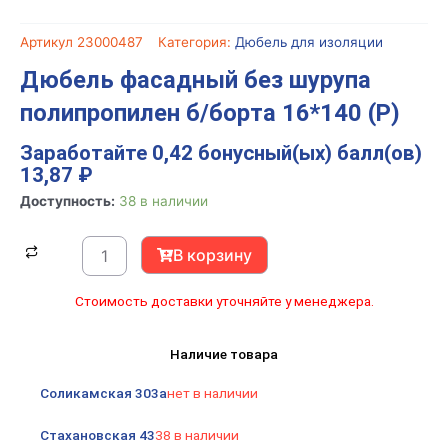
Артикул
23000487
Категория:
Дюбель для изоляции
Дюбель фасадный без шурупа
полипропилен б/борта 16*140 (Р)
Заработайте 0,42 бонусный(ых) балл(ов)
13,87
₽
Количество
Доступность:
38 в наличии
товара
Дюбель
В корзину
фасадный
без
Стоимость доставки уточняйте у менеджера.
шурупа
полипропилен
Наличие товара
б/
борта
Соликамская 303а
нет в наличии
16*140
(Р)
Стахановская 43
38 в наличии