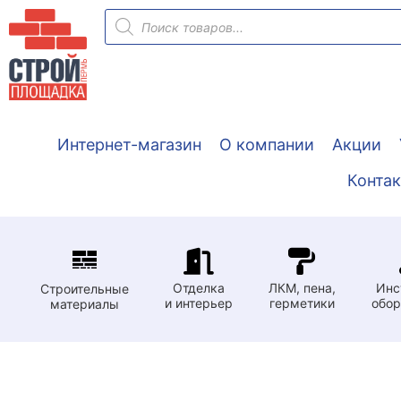
Перейти
Поиск
товаров
к
содержимому
Интернет-магазин
О компании
Акции
Конта
Отделка
ЛКМ, пена,
Инс
Строительные
и интерьер
герметики
обор
материалы