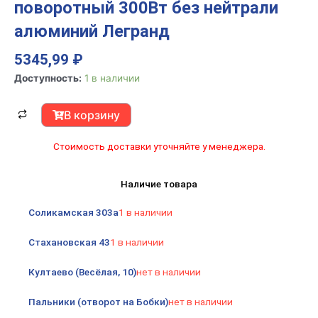
поворотный 300Вт без нейтрали
алюминий Легранд
5345,99
₽
Количество
Доступность:
1 в наличии
товара
Э
В корзину
ЭТИКА
Светорегулятор
Стоимость доставки уточняйте у менеджера.
поворотный
300Вт
Наличие товара
без
нейтрали
Соликамская 303а
1 в наличии
алюминий
Легранд
Стахановская 43
1 в наличии
Култаево (Весёлая, 10)
нет в наличии
Пальники (отворот на Бобки)
нет в наличии