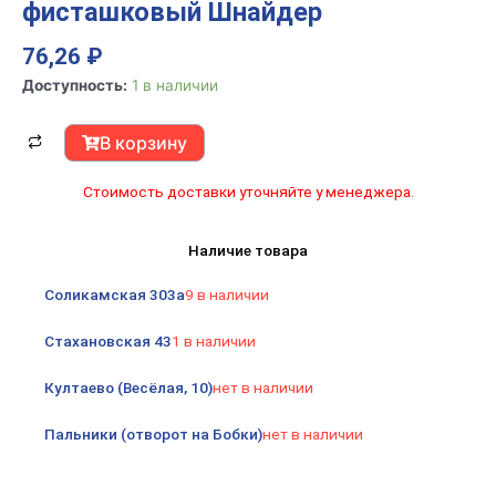
фисташковый Шнайдер
76,26
₽
Количество
Доступность:
1 в наличии
товара
Э
В корзину
ГЛОССА
Рамка
Стоимость доставки уточняйте у менеджера.
1
пост
Наличие товара
фисташковый
Шнайдер
Соликамская 303а
9 в наличии
Стахановская 43
1 в наличии
Култаево (Весёлая, 10)
нет в наличии
Пальники (отворот на Бобки)
нет в наличии