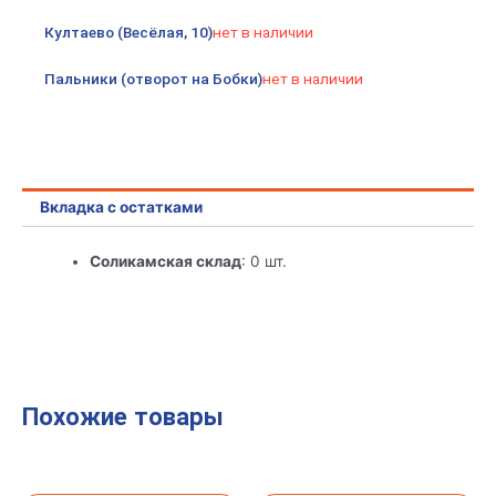
ТДМ
Култаево (Весёлая, 10)
нет в наличии
Пальники (отворот на Бобки)
нет в наличии
Вкладка с остатками
Соликамская склад
: 0 шт.
Похожие товары