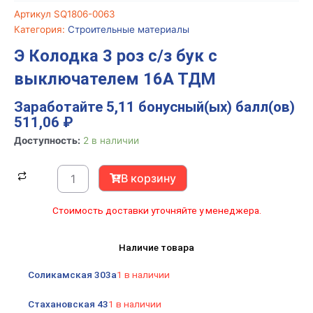
Артикул
SQ1806-0063
Категория:
Строительные материалы
Э Колодка 3 роз с/з бук c
выключателем 16А ТДМ
Заработайте 5,11 бонусный(ых) балл(ов)
511,06
₽
Количество
Доступность:
2 в наличии
товара
Э
В корзину
Колодка
3
Стоимость доставки уточняйте у менеджера.
роз
с/
Наличие товара
з
бук
Соликамская 303а
1 в наличии
c
выключателем
Стахановская 43
1 в наличии
16А