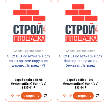
Серия Legrand Kuteo
Серия Legrand Kuteo
Э КУТЕО Розетка 3-я с/з
Э КУТЕО Розетка 2-я с/з
со шторками наружная
б/шторок наружная
дерево Легранд (Р)
бежевая Легранд
Заработайте 55,05
Заработайте 10,01
бонусный(ых) балл(ов)
бонусный(ых) балл(ов)
1835,01
₽
333,64
₽
В корзину
В корзину