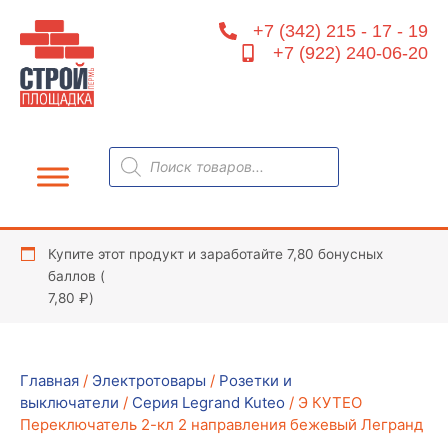
Перейти
+7 (342) 215 - 17 - 19
к
+7 (922) 240-06-20
содержимому
Поиск
товаров
Купите этот продукт и заработайте 7,80 бонусных
баллов (
7,80
₽
)
Главная
/
Электротовары
/
Розетки и
выключатели
/
Серия Legrand Kuteo
/ Э КУТЕО
Переключатель 2-кл 2 направления бежевый Легранд