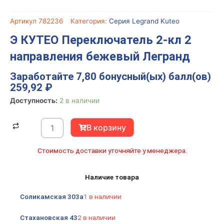
Артикул
782236
Категория:
Серия Legrand Kuteo
Э КУТЕО Переключатель 2-кл 2
направления бежевый Легранд
Заработайте 7,80 бонусный(ых) балл(ов)
259,92
₽
Количество
Доступность:
2 в наличии
товара
Э
В корзину
КУТЕО
Переключатель
Стоимость доставки уточняйте у менеджера.
2-
кл
Наличие товара
2
направления
Соликамская 303а
1 в наличии
бежевый
Легранд
Стахановская 43
2 в наличии