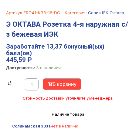
Артикул
ERO41-K33-16-DC
Категория:
Серия IEK Октава
Э ОКТАВА Розетка 4-я наружная с/
з бежевая ИЭК
Заработайте 13,37 бонусный(ых)
балл(ов)
445,59
₽
Количество
Доступность:
3 в наличии
товара
Э
В корзину
ОКТАВА
Розетка
Стоимость доставки уточняйте у менеджера.
4-
я
Наличие товара
наружная
с/
Соликамская 303а
нет в наличии
з
бежевая