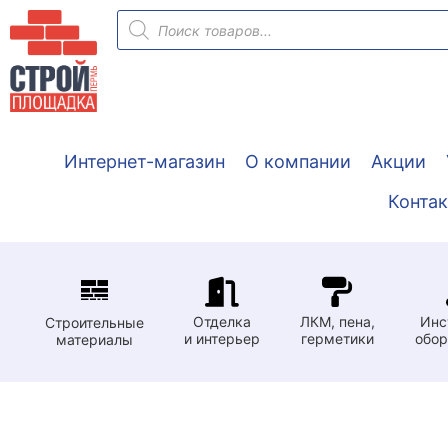
Перейти
Поиск
товаров
к
содержимому
Интернет-магазин
О компании
Акции
Конта
Отделка
ЛКМ, пена,
Инс
Строительные
и интерьер
герметики
обор
материалы