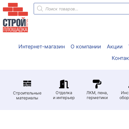
Перейти
Поиск
товаров
к
содержимому
Интернет-магазин
О компании
Акции
Конта
Отделка
ЛКМ, пена,
Инс
Строительные
и интерьер
герметики
обор
материалы