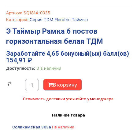
Артикул
SQ1814-0035
Категория:
Серия TDM Elerctric Таймыр
Э Таймыр Рамка 6 постов
горизонтальная белая ТДМ
Заработайте 4,65 бонусный(ых) балл(ов)
154,91
₽
Количество
Доступность:
3 в наличии
товара
Э
В корзину
Таймыр
Рамка
Стоимость доставки уточняйте у менеджера.
6
постов
Наличие товара
горизонтальная
белая
Соликамская 303а
1 в наличии
ТДМ