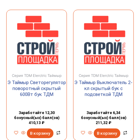
Серия TDM Elerctric Таймыр
Серия TDM Elerctric Таймыр
Э Таймыр Светорегулятор
Э Таймыр Выключатель 2-
поворотный скрытый
кл скрытый бук с
600Вт бук ТДМ
подсветкой ТДМ
Заработайте 12,30
Заработайте 6,34
бонусный(ых) балл(ов)
бонусный(ых) балл(ов)
410,13
₽
211,32
₽
В корзину
В корзину