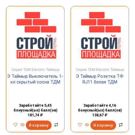
Серия TDM Elerctric Таймыр
Серия TDM Elerctric Таймыр
Э Таймыр Выключатель 1-
Э Таймыр Розетка ТФ
кл скрытый сосна ТДМ
RJ11 белая ТДМ
Заработайте 5,45
Заработайте 4,16
бонусный(ых) балл(ов)
бонусный(ых) балл(ов)
181,74
₽
138,67
₽
В корзину
В корзину