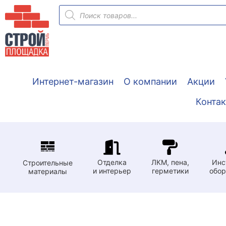
Перейти
Поиск
товаров
к
содержимому
Интернет-магазин
О компании
Акции
Конта
Отделка
ЛКМ, пена,
Инс
Строительные
и интерьер
герметики
обор
материалы