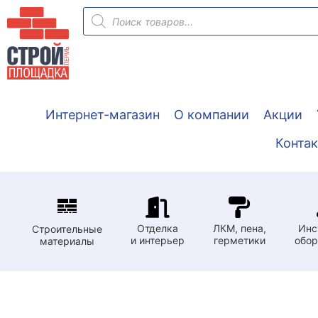
Перейти
Поиск
товаров
к
содержимому
Интернет-магазин
О компании
Акции
Конта
Отделка
ЛКМ, пена,
Инс
Строительные
и интерьер
герметики
обор
материалы