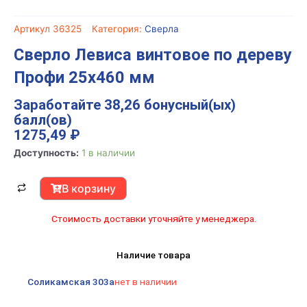
Артикул
36325
Категория:
Сверла
Сверло Левиса винтовое по дереву
Профи 25х460 мм
Заработайте 38,26 бонусный(ых)
балл(ов)
1275,49
₽
Количество
Доступность:
1 в наличии
товара
Сверло
В корзину
Левиса
винтовое
Стоимость доставки уточняйте у менеджера.
по
дереву
Наличие товара
Профи
25х460
Соликамская 303а
нет в наличии
мм