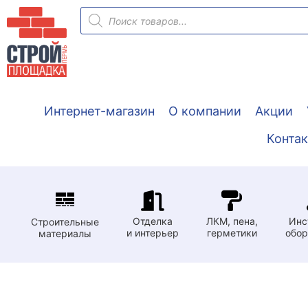
Перейти
Поиск
товаров
к
содержимому
Интернет-магазин
О компании
Акции
Конта
Отделка
ЛКМ, пена,
Инс
Строительные
и интерьер
герметики
обор
материалы