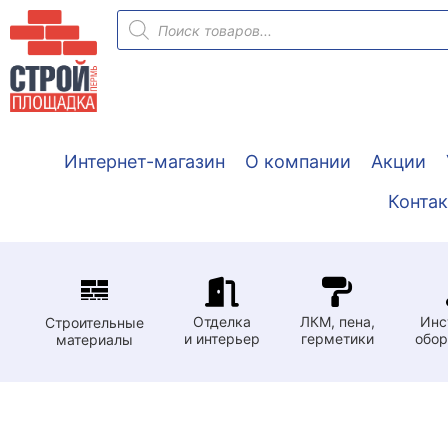
Перейти
Поиск
товаров
к
содержимому
Интернет-магазин
О компании
Акции
Конта
Отделка
ЛКМ, пена,
Инс
Строительные
и интерьер
герметики
обор
материалы