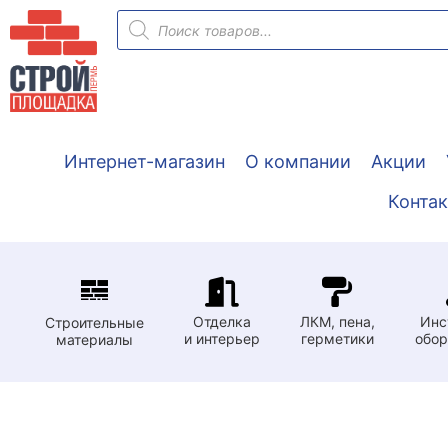
Перейти
Поиск
товаров
к
содержимому
Интернет-магазин
О компании
Акции
Конта
Отделка
ЛКМ, пена,
Инс
Строительные
и интерьер
герметики
обор
материалы