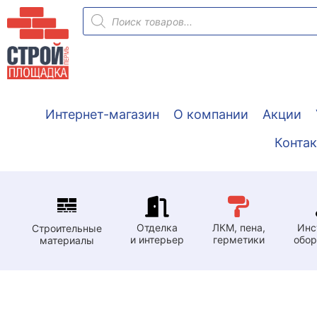
Перейти
Поиск
товаров
к
содержимому
Интернет-магазин
О компании
Акции
Конта
Отделка
ЛКМ, пена,
Инс
Строительные
и интерьер
герметики
обор
материалы