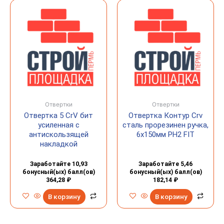
Отвертки
Отвертки
Отвертка 5 CrV бит
Отвертка Контур Crv
усиленная с
сталь прорезинен ручка,
антискользящей
6х150мм РН2 FIT
накладкой
Заработайте 10,93
Заработайте 5,46
бонусный(ых) балл(ов)
бонусный(ых) балл(ов)
364,28
₽
182,14
₽
В корзину
В корзину