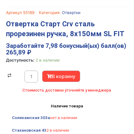
Артикул
55189
Категория:
Отвертки
Отвертка Старт Crv сталь
прорезинен ручка, 8х150мм SL FIT
Заработайте 7,98 бонусный(ых) балл(ов)
265,89
₽
Количество
Доступность:
2 в наличии
товара
Отвертка
В корзину
Старт
Crv
Стоимость доставки уточняйте у менеджера.
сталь
прорезинен
Наличие товара
ручка,
8х150мм
Соликамская 303а
нет в наличии
SL
FIT
Стахановская 43
2 в наличии