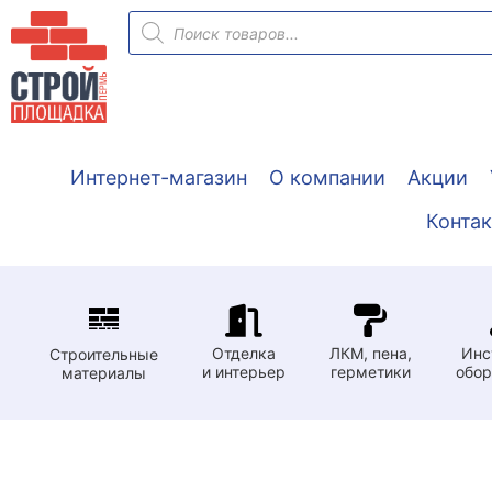
Перейти
Поиск
товаров
к
содержимому
Интернет-магазин
О компании
Акции
Конта
Отделка
ЛКМ, пена,
Инс
Строительные
и интерьер
герметики
обор
материалы