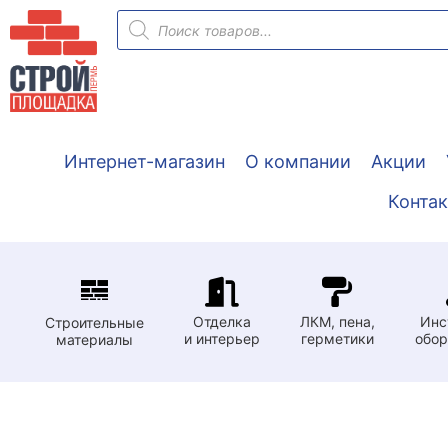
Перейти
Поиск
товаров
к
содержимому
Интернет-магазин
О компании
Акции
Конта
Отделка
ЛКМ, пена,
Инс
Строительные
и интерьер
герметики
обор
материалы