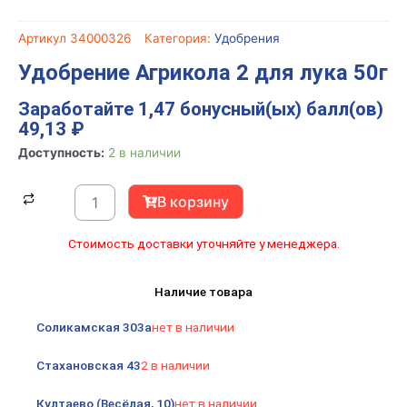
Артикул
34000326
Категория:
Удобрения
Удобрение Агрикола 2 для лука 50г
Заработайте 1,47 бонусный(ых) балл(ов)
49,13
₽
Количество
Доступность:
2 в наличии
товара
Удобрение
В корзину
Агрикола
2
Стоимость доставки уточняйте у менеджера.
для
лука
Наличие товара
50г
Соликамская 303а
нет в наличии
Стахановская 43
2 в наличии
Култаево (Весёлая, 10)
нет в наличии